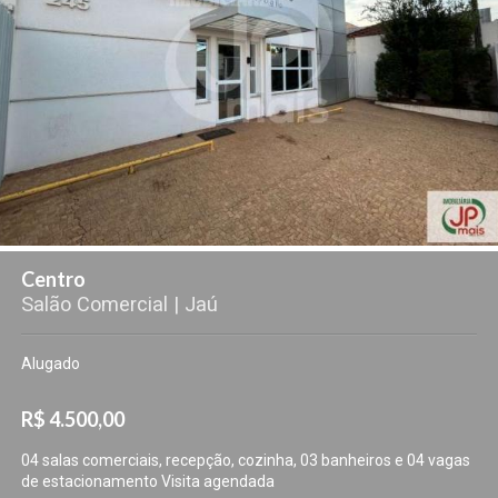
Centro
Salão Comercial | Jaú
Alugado
R$ 4.500,00
04 salas comerciais, recepção, cozinha, 03 banheiros e 04 vagas
de estacionamento Visita agendada