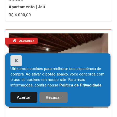
Apartamento | Jaú
R$ 4.000,00
ALUGUEL !
Utilizamos cookies para melhorar sua experiência de
compra. Ao ativar o botão abaixo, você concorda com
o uso de cookies em nosso site. Para mais
informações, confira nossa
Política de Privacidade.
Aceitar
Recusar