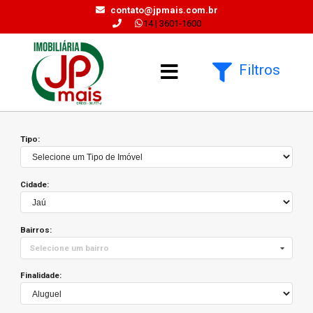
contato@jpmais.com.br
14 | 3601-1600
Filtros
Tipo:
Cidade:
Bairros:
Selecione um bairro
Finalidade: