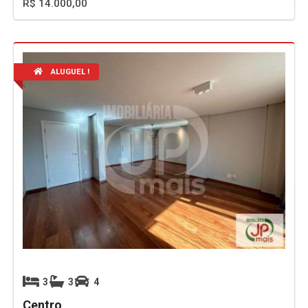
R$ 14.000,00
ALUGUEL !
3
3
4
Centro